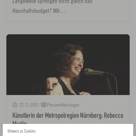
Langeweile sprengen nicht gleich das
Haushaltsbudget? Mit…
22.11.2022
Pressemitteilungen
Künstlerin der Metropolregion Nürnberg: Rebecca
Martin
Hinweis zu Cookies
Opern, Liederabende, Swing oder Jazz – die