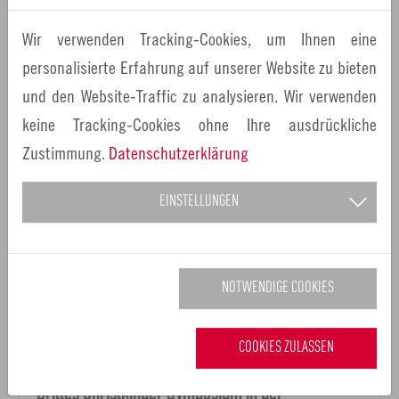
Amerikanerin Rebecca Martin bereichert mit ihrer
Wir verwenden Tracking-Cookies, um Ihnen eine
bemerkenswerten Vielseitigkeit das Musikleben in
personalisierte Erfahrung auf unserer Website zu bieten
der Region.…
und den Website-Traffic zu analysieren. Wir verwenden
keine Tracking-Cookies ohne Ihre ausdrückliche
Zustimmung.
Datenschutzerklärung
EINSTELLUNGEN
NOTWENDIGE COOKIES
COOKIES ZULASSEN
16.11.2022
Pressemitteilungen
Drittes Christkinder Symposium in der