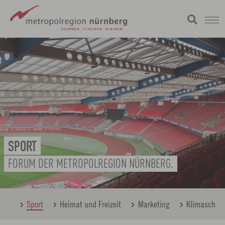
Zum
metropolregion
Hauptinhalt
springen
SPORT
FORUM DER METROPOLREGION NÜRNBERG.
ltur
Sport
Heimat und Freizeit
Marketing
Klimaschutz