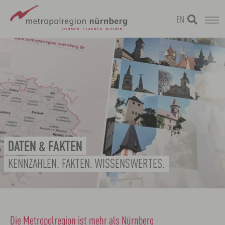
EN
Zum
metropolregion
Hauptinhalt
springen
DATEN & FAKTEN
KENNZAHLEN. FAKTEN. WISSENSWERTES.
Die Metropolregion ist mehr als Nürnberg