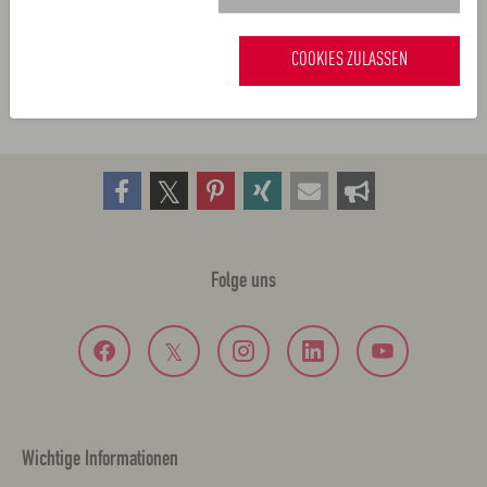
Maximiliansplatz 3
96047 Bamberg
COOKIES ZULASSEN
tourismus
metropolregion.nuernberg.
de
Folge uns
Wichtige Informationen