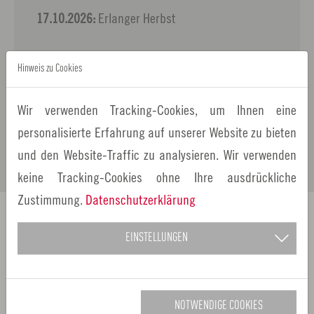
17.10.2026:
Erlanger Herbst
Hinweis zu Cookies
Besucher dürfen sich auf die bunte Vielfalt der
Metropolregion freuen. Interessenten erhalten
Wir verwenden Tracking-Cookies, um Ihnen eine
Anmeldeunterlagen und weitere Informationen von der
personalisierte Erfahrung auf unserer Website zu bieten
Geschäftsstelle des Forums Heimat und Freizeit einige
und den Website-Traffic zu analysieren. Wir verwenden
Wochen vor der jeweiligen Veranstaltung.
keine Tracking-Cookies ohne Ihre ausdrückliche
Zustimmung.
Datenschutzerklärung
Weitere Auskünfte zu den Freizeitmeilen erhalten Sie
EINSTELLUNGEN
hier
Geschäftsstelle Forum Heimat & Freizeit Europäische
Metropolregion Nürnberg
NOTWENDIGE COOKIES