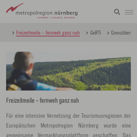
Zum
metropolregion
gion
Freizeitmeile – fernweh ganz nah
GeRTi
Grenzübersch
Hauptinhalt
springen
Freizeitmeile - fernweh ganz nah
Für eine intensive Vernetzung der Tourismusregionen der
Europäischen Metropolregion Nürnberg wurde eine
gemeinsame Vermarktungsplattform geschaffen. Das