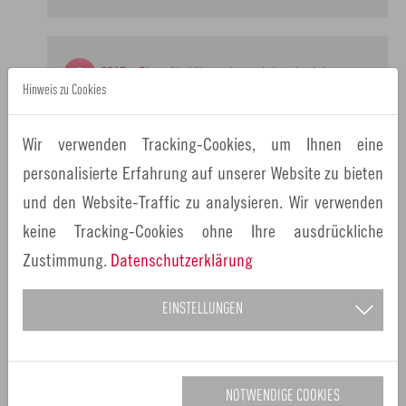
2017 - Platz für Mitmacher - Jahresbericht
Hinweis zu Cookies
2017 der Europäischen Metropolregion Nürnberg
2 MB
Wir verwenden Tracking-Cookies, um Ihnen eine
personalisierte Erfahrung auf unserer Website zu bieten
und den Website-Traffic zu analysieren. Wir verwenden
2016 - Sitzungen der Foren und Gremien
106
keine Tracking-Cookies ohne Ihre ausdrückliche
KB
Zustimmung.
Datenschutzerklärung
EINSTELLUNGEN
2016 - Platz für Mitmacher - Jahresbericht
2016 der Europäischen Metropolregion Nürnberg
5 MB
NOTWENDIGE COOKIES