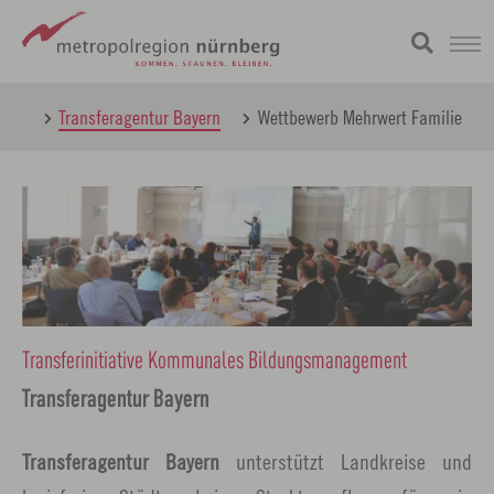
Zum
metropolregion
015
Transferagentur Bayern
Wettbewerb Mehrwert Familie
Hauptinhalt
springen
Transferinitiative Kommunales Bildungsmanagement
Transferagentur Bayern
Transferagentur Bayern
unterstützt Landkreise und