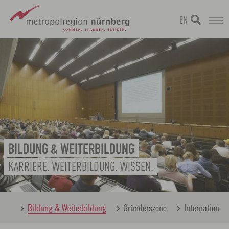
EN
Zum
metropolregion
Hauptinhalt
springen
BILDUNG & WEITERBILDUNG
KARRIERE. WEITERBILDUNG. WISSEN.
berg
Bildung & Weiterbildung
Gründerszene
International