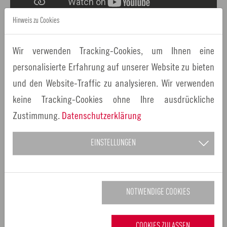
Hinweis zu Cookies
Welches Studium hat am meisten Zukunft?
Wir verwenden Tracking-Cookies, um Ihnen eine
Hohes regionales Entwicklungspotenzial durch
personalisierte Erfahrung auf unserer Website zu bieten
wissenschaftlichen Nachwuchs
und den Website-Traffic zu analysieren. Wir verwenden
Gut ausgebildeter wissenschaftlicher Nachwuchs sichert
keine Tracking-Cookies ohne Ihre ausdrückliche
das regionale Entwicklungspotenzial. Rund 9.000
Zustimmung.
Datenschutzerklärung
Hochschulabsolventen und 1.500 Doktoranden verlassen
EINSTELLUNGEN
jährlich die Hochschulen der Region. Die Metropolregion
Nürnberg verfügt über Deutschlands höchste
Ingenieursdichte und überdurchschnittlich viele
NOTWENDIGE COOKIES
Patentanmeldungen. Die beeindruckenden Leistungen an
Hochschulen und Forschungseinrichtungen werden unter
anderem durch die
Initiative Innovationskunst
und
COOKIES ZULASSEN