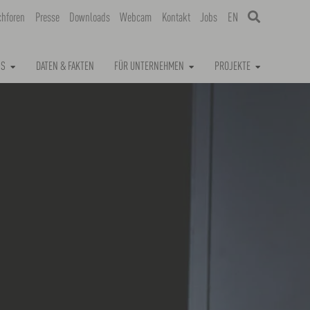
chforen
Presse
Downloads
Webcam
Kontakt
Jobs
EN
NS
DATEN & FAKTEN
FÜR UNTERNEHMEN
PROJEKTE