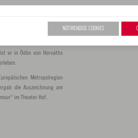
Foto: Jörg Lipskoch
usikalisch-literarischen
NOTWENDIGE COOKIES
htsorte beim Kunstverein
ille“ nach Texten von Rainer
ist er in Ödön von Horváths
erleben.
Europäischen Metropolregion
bergab die Auszeichnung am
mour“ im Theater Hof.