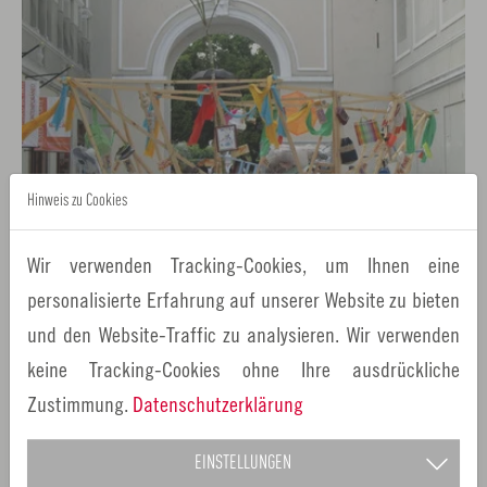
Hinweis zu Cookies
Wir verwenden Tracking-Cookies, um Ihnen eine
personalisierte Erfahrung auf unserer Website zu bieten
und den Website-Traffic zu analysieren. Wir verwenden
La Arca de las cosas (Foto: ushi f / Walter Gramming)
keine Tracking-Cookies ohne Ihre ausdrückliche
Zustimmung.
Datenschutzerklärung
Verwandte Links
Alle bisher ausgezeichneten KünstlerInnen der
EINSTELLUNGEN
Metropolregion Nürnberg