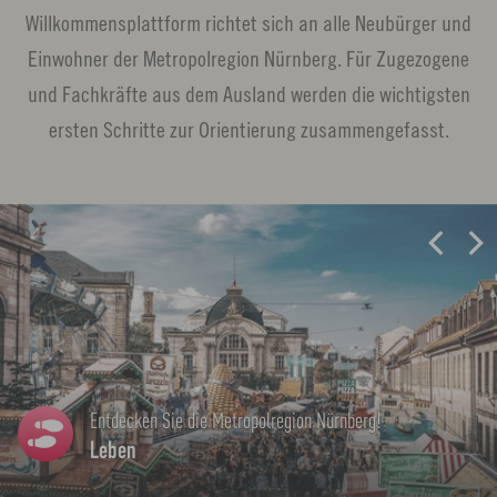
Willkommensplattform richtet sich an alle Neubürger und
Einwohner der Metropolregion Nürnberg. Für Zugezogene
und Fachkräfte aus dem Ausland werden die wichtigsten
ersten Schritte zur Orientierung zusammengefasst.
L
i
n
k
ö
f
Arbeiten in der Metropolregion Nürnberg
f
Arbeiten
n