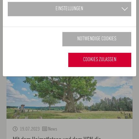
Eurowings ist traditionell mit dem Albrecht Dürer
EINSTELLUNGEN
Airport verbunden. Jetzt verstärkt die beliebte
Airline ihre Präsenz in der Metropolregion
Nürnberg…
NOTWENDIGE COOKIES
COOKIES ZULASSEN
19.07.2023
News