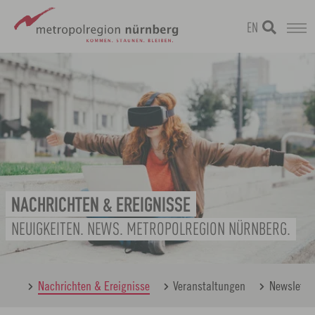
EN
Zum
metropolregion
Hauptinhalt
springen
NACHRICHTEN & EREIGNISSE
NEUIGKEITEN. NEWS. METROPOLREGION NÜRNBERG.
berg
Nachrichten & Ereignisse
Veranstaltungen
Newslette