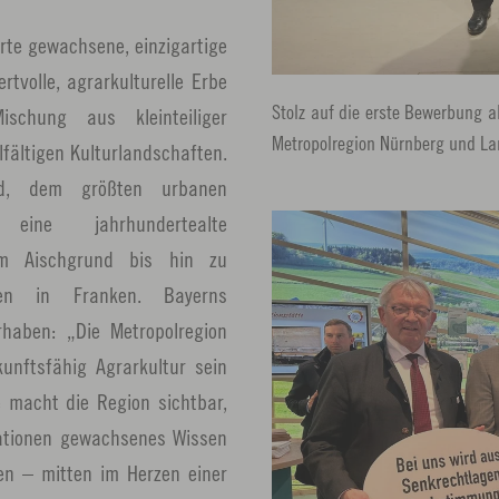
rte gewachsene, einzigartige
tvolle, agrarkulturelle Erbe
Stolz auf die erste Bewerbung al
schung aus kleinteiliger
Metropolregion Nürnberg und Lan
lfältigen Kulturlandschaften.
nd, dem größten urbanen
eine jahrhundertealte
im Aischgrund bis hin zu
gen in Franken. Bayerns
rhaben: „Die Metropolregion
kunftsfähig Agrarkultur sein
e macht die Region sichtbar,
ationen gewachsenes Wissen
en – mitten im Herzen einer