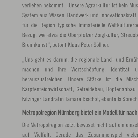
verliehen bekommt. „Unsere Agrarkultur ist kein Mu
System aus Wissen, Handwerk und Innovationskraft.
für die Region typische Immaterielle Weltkulturer
Bezug, wie etwa die Oberpfälzer Zoiglkultur, Streu
Brennkunst“, betont Klaus Peter Söllner.
„Uns geht es darum, die regionale Land- und Ernäh
machen und ihre Wertschöpfung, Identität un
herauszustreichen. Unsere Stärke ist die Misc
Karpfenteichwirtschaft, Getreidebau, Hopfenanbau
Kitzinger Landrätin Tamara Bischof, ebenfalls Sprech
Metropolregion Nürnberg bietet ein Modell für nach
Die Metropolregion setzt bewusst nicht auf ein einze
auf Vielfalt. Gerade das Zusammenspiel viele