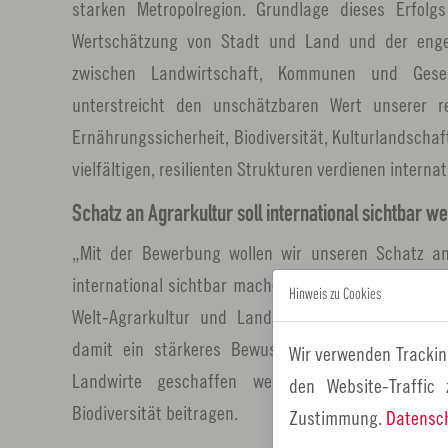
starken Metropolregion. Grundlage dieses Erfolg
Wertschätzung von Stadt und Land und der enge,
zwischen Landwirtschaft, Kommunen und Gesel
unterstreicht den unschätzbaren Wert unserer r
Ernährungssicherheit, Biodiversität, Kulturlandschaf
vielfältigen, resilienten Strukturen verdienen intern
Schatz an Agrarkultur soll international sichtbar w
„Mit der Bewerbung wollen wir unseren Schatz a
international sichtbar machen“, erklärt Klaus Peter 
Hinweis zu Cookies
Welt-Agrarkultur und Landrat im oberfränkische
damit ein stärkeres Bewusstsein für die Leistu
Wir verwenden Trackin
Landwirte geschaffen werden, die erheblich z
den Website-Traffic
Biodiversität beitragen.
Zustimmung.
Datensc