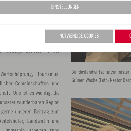
 Grünen Woche und einer
EINSTELLUNGEN
d und Welt – Metropolregion
 machen die Befürworter des
lich, wie wichtig ihre Arbeit
NOTWENDIGE COOKIES
t nur die Menschen in der
ch wichtige Dienste in der
Bundeslandwirtschaftsminister 
Wertschöpfung, Tourismus,
Grünen Woche (Foto: Nestor Barb
dlicher Gemeinschaften und
aft. Uns ist es wichtig, die
 unserer wunderbaren Region
n gerne unseren Beitrag zum
Reitelshöfer, Landwirtin und
en. Immerhin arbeiten rund