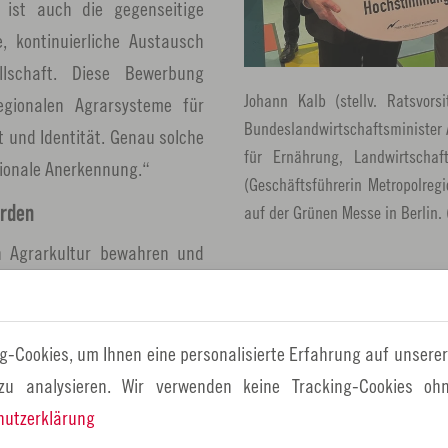
s ist auch die gegenseitige
 kontinuierliche Austausch
lschaft. Diese Bewerbung
Johann Kalb (stellv. Ratsvor
egionalen Agrarsysteme für
Bundeslandwirtschaftsminister A
t und Identität. Genau solche
für Ernährung, Landwirtschaf
ationale Anerkennung.“
(Geschäftsführerin Metropolre
auf der Grünen Messe in Berlin. 
erden
n Agrarkultur bewahren und
Söllner, Sprecher des Beirats
n Kulmbach. Außerdem solle
ngen der Landwirtinnen und
g-Cookies, um Ihnen eine personalisierte Erfahrung auf unserer
ur Landschaftspflege und
 zu analysieren. Wir verwenden keine Tracking-Cookies ohn
hutzerklärung