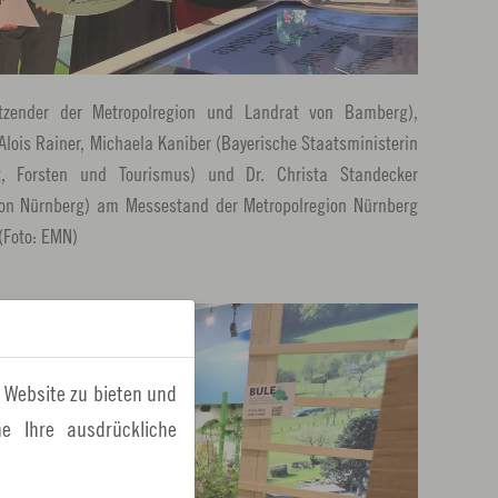
sitzender der Metropolregion und Landrat von Bamberg),
lois Rainer, Michaela Kaniber (Bayerische Staatsministerin
t, Forsten und Tourismus) und Dr. Christa Standecker
gion Nürnberg) am Messestand der Metropolregion Nürnberg
(Foto: EMN)
 Website zu bieten und
e Ihre ausdrückliche