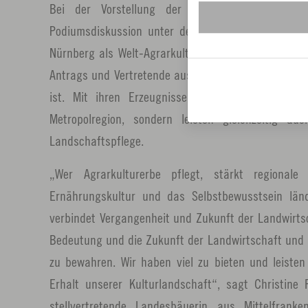
Bei der Vorstellung der Bewerbung auf der
Podiumsdiskussion unter dem Titel „Zwischen Fel
Nürnberg als Welt-Agrarkulturerbe“ am 22. Januar
Antrags und Vertretende aus der Landwirtschaft deut
ist. Mit ihren Erzeugnissen versorgen sie nich
Metropolregion, sondern leisten gleichzeitig au
Landschaftspflege.
„Wer Agrarkulturerbe pflegt, stärkt regionale 
Ernährungskultur und das Selbstbewusstsein län
verbindet Vergangenheit und Zukunft der Landwirtsch
Bedeutung und die Zukunft der Landwirtschaft und
zu bewahren. Wir haben viel zu bieten und leiste
Erhalt unserer Kulturlandschaft“, sagt Christine 
stellvertretende Landesbäuerin aus Mittelfrank