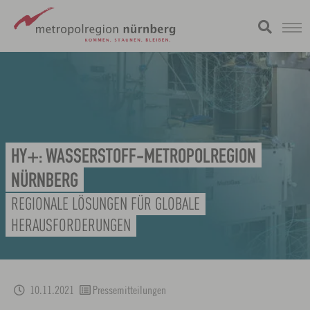
Zum
metropolregion
Hauptinhalt
springen
HY+: WASSERSTOFF-METROPOLREGION
NÜRNBERG
REGIONALE LÖSUNGEN FÜR GLOBALE
HERAUSFORDERUNGEN
10.11.2021
Pressemitteilungen