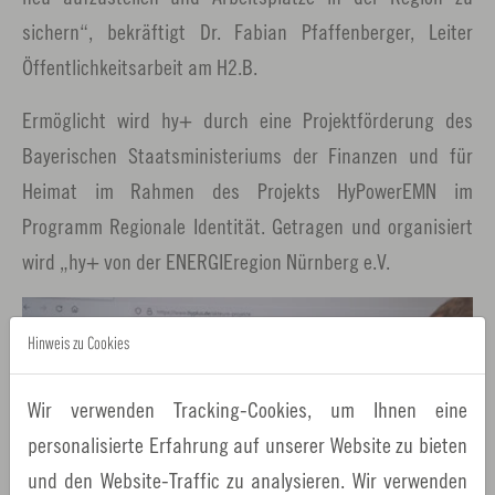
sichern“, bekräftigt Dr. Fabian Pfaffenberger, Leiter
Öffentlichkeitsarbeit am H2.B.
Ermöglicht wird hy+ durch eine Projektförderung des
Bayerischen Staatsministeriums der Finanzen und für
Heimat im Rahmen des Projekts HyPowerEMN im
Programm Regionale Identität. Getragen und organisiert
wird „hy+ von der ENERGIEregion Nürnberg e.V.
Hinweis zu Cookies
Wir verwenden Tracking-Cookies, um Ihnen eine
personalisierte Erfahrung auf unserer Website zu bieten
und den Website-Traffic zu analysieren. Wir verwenden