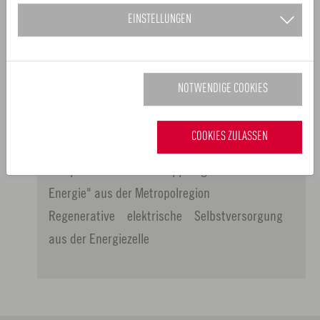
Gewinne dein eigenes "Platz für"-
EINSTELLUNGEN
Kampagnenmotiv
„Mobilität der Zukunft“ – wie
Innovationskunst die Metropolregion antreibt
NOTWENDIGE COOKIES
Professoren der Universität Bayreuth im
Interview: Ist Innovationskunst erlernbar?
COOKIES ZULASSEN
Hydrogen Dialogue
Beispiele zur Sektorenkopplung "Mobilität und
Energie" aus der Metropolregion
Regenerative elektrische Selbstversorgung
aus der Energiezelle