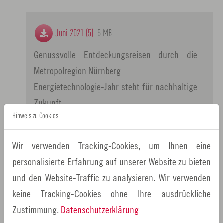
Juni 2021 (5)
5 MB
Genussvolle Entdeckungsreisen durch die
Metropolregion Nürnberg
Energietechnologie-Jahr steht für nachhaltige
Zukunft
Faire Beschaffung im Dialog
Hinweis zu Cookies
Bund fördert vier Wasserstoff-Projekte aus
Wir verwenden Tracking-Cookies, um Ihnen eine
der Metropolregion Nürnberg
personalisierte Erfahrung auf unserer Website zu bieten
Vereinsgründung des Fonds für Klimaschutz
und den Website-Traffic zu analysieren. Wir verwenden
und nachhaltige Entwicklung
keine Tracking-Cookies ohne Ihre ausdrückliche
EntdeckerPass jetzt für 2021 erwerben!
Zustimmung.
Datenschutzerklärung
Mit Regionalprodukten den Sommer genießen