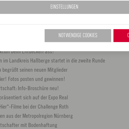
EINSTELLUNGEN
NOTWENDIGE COOKIES
/2015
263 KB
tion beim EntdeckerPass!
 im Landkreis Haßberge startet in die zweite Runde
n begrüßt seinen neuen Mitglieder
ier! Fotos posten und gewinnen!
rtschaft: Info-Broschüre neu!
präsentiert sich auf der Expo Real
Hier"-Filme bei der Challenge Roth
en aus der Metropolregion Nürnberg
otschafter mit Bodenhaftung