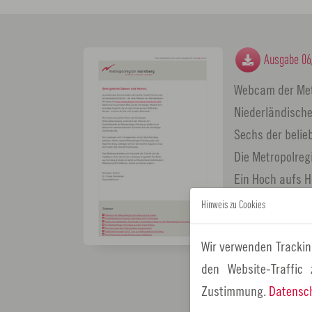
Ausgabe 06
Webcam der Metr
Niederländische
Sechs der belie
Die Metropolreg
Ein Hoch aufs H
Stadt(ver)führu
Hinweis zu Cookies
Der Förderverei
Kurze Nachricht
Wir verwenden Trackin
Markus Nondorf 
den Website-Traffic
Zustimmung.
Datensc