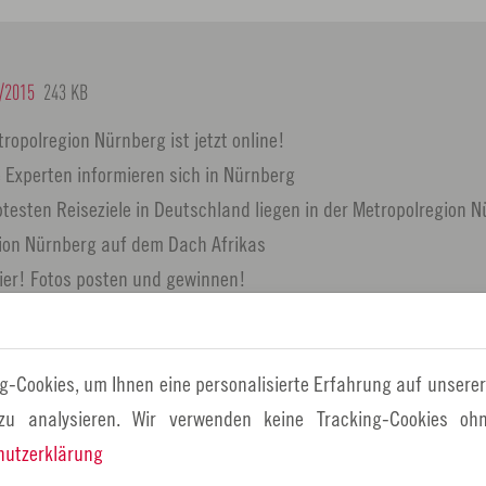
/2015
243 KB
opolregion Nürnberg ist jetzt online!
 Experten informieren sich in Nürnberg
btesten Reiseziele in Deutschland liegen in der Metropolregion 
ion Nürnberg auf dem Dach Afrikas
ier! Fotos posten und gewinnen!
ngen 2015: Tour zur Metropolregion Nürnberg
n begrüßt seine neuen Mitglieder
en/Veranstaltungen in der Metropolregion Nürnberg
g-Cookies, um Ihnen eine personalisierte Erfahrung auf unserer
ist der "Künstler des Monats" August 2015 der Metropolregion
 zu analysieren. Wir verwenden keine Tracking-Cookies ohn
hutzerklärung