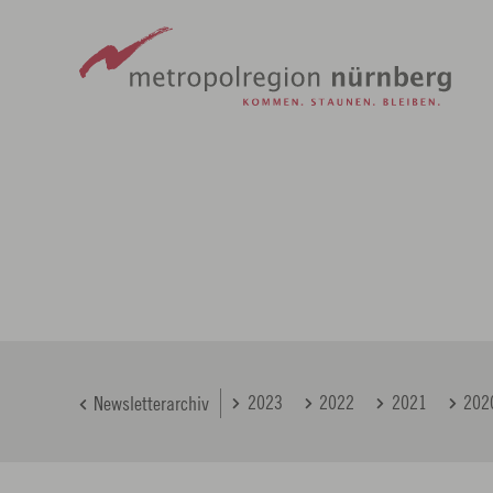
metropolregion
Zum
Hauptinhalt
springen
2023
2022
2021
202
Newsletterarchiv