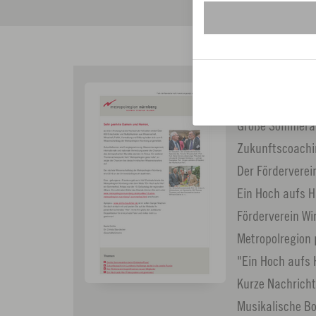
Ausgabe 05
Große Sommerak
Zukunftscoachin
Der Förderverei
Ein Hoch aufs H
Förderverein Wi
Metropolregion 
"Ein Hoch aufs 
Kurze Nachricht
Musikalische B