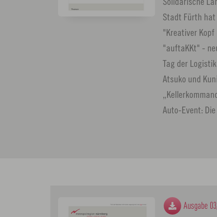
Solidarische La
Stadt Fürth ha
"Kreativer Kopf 
"auftaKKt" - ne
Tag der Logisti
Atsuko und Kuni
„Kellerkommando
Auto-Event: Di
Ausgabe 03