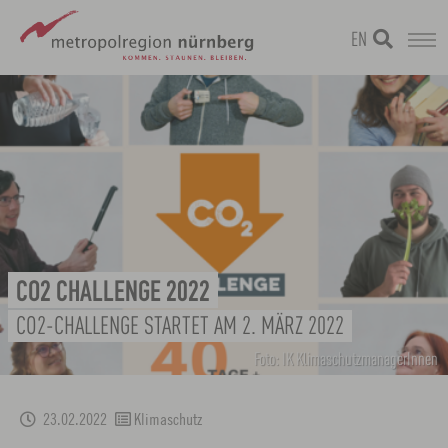
EN
Zum
metropolregion
Hauptinhalt
springen
CO2 CHALLENGE 2022
CO2-CHALLENGE STARTET AM 2. MÄRZ 2022
Foto: IK KlimaschutzmanagerInnen
23.02.2022
Klimaschutz