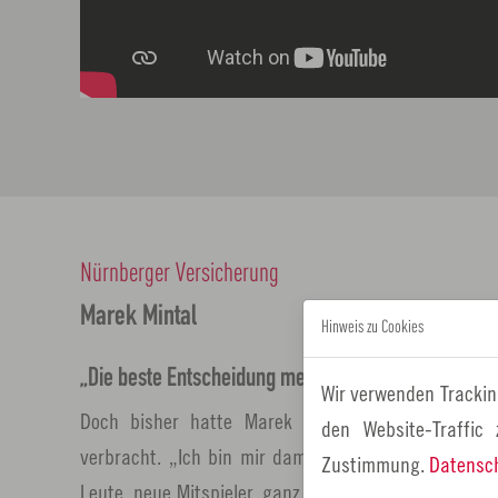
Nürnberger Versicherung
Marek Mintal
Hinweis zu Cookies
„Die beste Entscheidung meiner Karriere“
Wir verwenden Trackin
Doch bisher hatte Marek Mintal sein Leben vor 
den Website-Traffic
verbracht. „Ich bin mir damals vorgekommen wie ei
Zustimmung.
Datensc
Leute, neue Mitspieler, ganz neues Umfeld. Ich konn