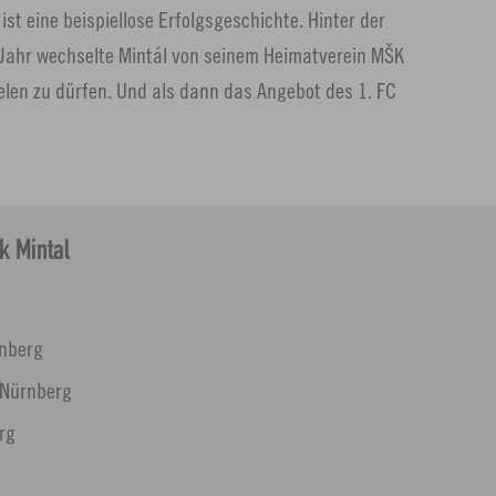
st eine beispiellose Erfolgsgeschichte. Hinter der
m Jahr wechselte Mintál von seinem Heimatverein MŠK
elen zu dürfen. Und als dann das Angebot des 1. FC
k Mintal
rnberg
 Nürnberg
rg