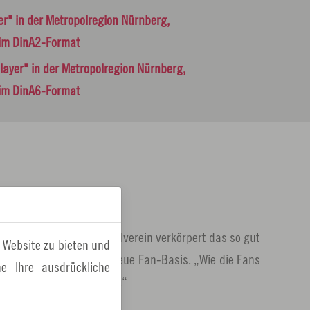
er" in der Metropolregion Nürnberg,
im DinA2-Format
layer" in der Metropolregion Nürnberg,
im DinA6-Format
n.“ Kein deutscher Fußballverein verkörpert das so gut
 Website zu bieten und
– und hat dabei eine so treue Fan-Basis. „Wie die Fans
e Ihre ausdrückliche
das ist schon einzigartig.“