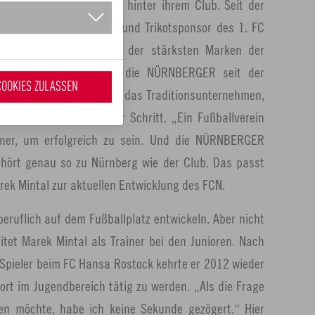
r ganzen Region stehen hinter ihrem Club. Seit der
NBERGER neuer Haupt- und Trikotsponsor des 1. FC
h das Sponsoring zwei der stärksten Marken der
zusammen, für die sich die NÜRNBERGER seit der
COOKIES ZULASSEN
ion 2005 engagiert. Für das Traditionsunternehmen,
eht, also ein logischer Schritt. „Ein Fußballverein
tner, um erfolgreich zu sein. Und die NÜRNBERGER
ehört genau so zu Nürnberg wie der Club. Das passt
ek Mintal zur aktuellen Entwicklung des FCN.
 beruflich auf dem Fußballplatz entwickeln. Aber nicht
itet Marek Mintal als Trainer bei den Junioren. Nach
 Spieler beim FC Hansa Rostock kehrte er 2012 wieder
rt im Jugendbereich tätig zu werden. „Als die Frage
n möchte, habe ich keine Sekunde gezögert.“ Hier