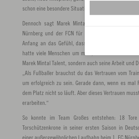
schon eine besondere Situation.“
Dennoch sagt Marek Mintal heute mit Überzeugun
Nürnberg und der FCN für ihn sofort etwas Beson
Anfang an das Gefühl, dass das hier genau das is
hatte viele Menschen um mich, die mich unterstütz
Marek Mintal Talent, sondern auch seine Arbeit und D
„Als Fußballer brauchst du das Vertrauen vom Trai
um erfolgreich zu sein. Gerade dann, wenn es mal 
dem Platz nicht so läuft. Aber dieses Vertrauen muss
erarbeiten.“
So konnte im Team Großes entstehen: 18 Tore 
Torschützenkrone in seiner ersten Saison in Deut
einer außergewöhnlichen Laufbahn beim 1. FC Nürnbe