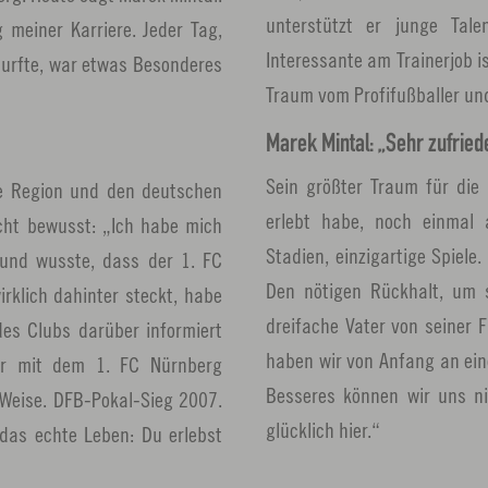
unterstützt er junge Tal
meiner Karriere. Jeder Tag,
Interessante am Trainerjob i
 durfte, war etwas Besonderes
Traum vom Profifußballer und
Marek Mintal: „Sehr zufried
Sein größter Traum für die 
te Region und den deutschen
erlebt habe, noch einmal a
cht bewusst: „Ich habe mich
Stadien, einzigartige Spiele
t und wusste, dass der 1. FC
Den nötigen Rückhalt, um s
irklich dahinter steckt, habe
dreifache Vater von seiner 
des Clubs darüber informiert
haben wir von Anfang an ein
er mit dem 1. FC Nürnberg
Besseres können wir uns nic
 Weise. DFB-Pokal-Sieg 2007.
glücklich hier.“
 das echte Leben: Du erlebst