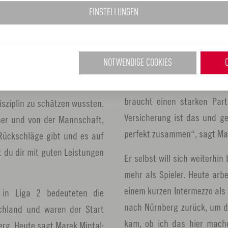
Doch nicht nur Fans aus de
EINSTELLUNGEN
Saison 2016/17 ist die NÜR
Nürnberg. So kommen durc
g, dass die Metropolregion
Metropolregion Nürnberg 
deres waren: „Ich hatte von
NOTWENDIGE COOKIES
Anerkennung als Metropolreg
t, was ich brauche. Und ich
das für den Teamgedanken st
t haben.“ Und die nicht nur
braucht einen starken Par
isziplin zu schätzen wussten.
Versicherung ist das und g
ner und von der Mannschaft,
perfekt zusammen“, sagt Mar
Rückschläge gibt und es auf
t du dir mit guten Leistungen
Er selbst will sich weiterhin
mehr als Spieler. Heute arbe
einem kurzen Intermezzo als
in Liga 2 bedeuteten die
nach Nürnberg zurück, um do
schland und waren der Start
kam, ob ich das hier mache
rg. Heute sagt Marek Mintal: