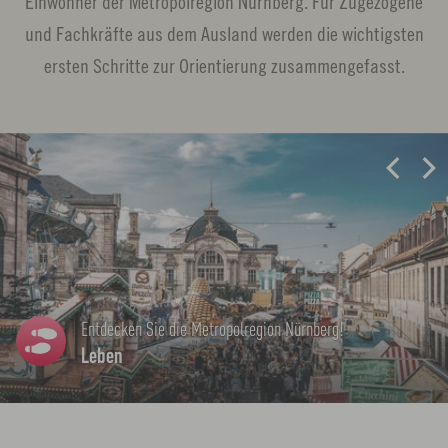
Einwohner der Metropolregion Nürnberg. Für Zugezogene
und Fachkräfte aus dem Ausland werden die wichtigsten
ersten Schritte zur Orientierung zusammengefasst.
L
i
n
k
ö
f
Arbeiten in der Metropolregion Nürnberg
f
Arbeiten
n
e
n