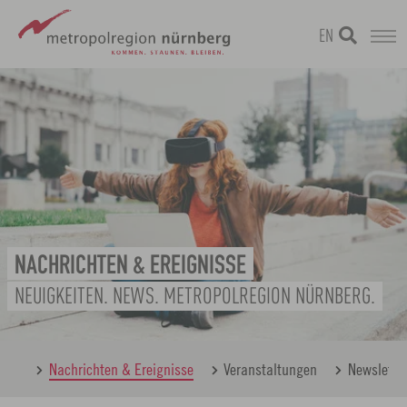
EN
Zum
metropolregion
Hauptinhalt
springen
NACHRICHTEN & EREIGNISSE
NEUIGKEITEN. NEWS. METROPOLREGION NÜRNBERG.
berg
Nachrichten & Ereignisse
Veranstaltungen
Newslette