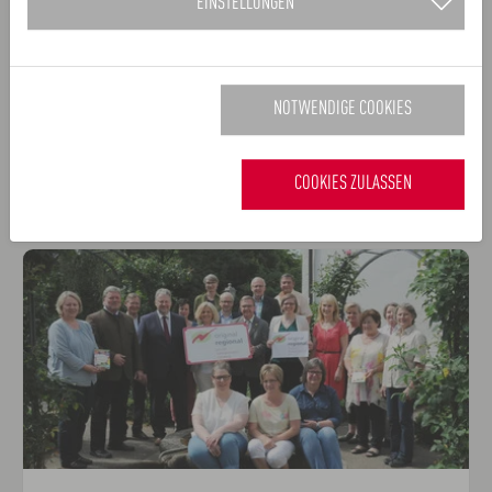
EINSTELLUNGEN
Sulzbacher Land!
Die regionalen Erzeuger und Direktvermarkter des
Landkreises Amberg-Sulzbach und der kreisfreien
NOTWENDIGE COOKIES
Stadt Amberg gehören ab sofort als 28. Mitglied
zu…
COOKIES ZULASSEN