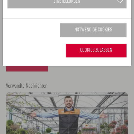
EINSTELLUNGEN
und TV-Berichte in den regionalen Medien sowie durch
öffentlichkeitswirksame Auftritte bei Events wie dem
DATEV Challenge Roth oder der Consumenta.
NOTWENDIGE COOKIES
www.platzfuer.de
COOKIES ZULASSEN
ZURÜCK
Verwandte Nachrichten