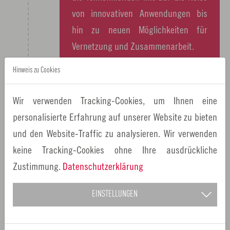
von innovativen Anwendungen bis
hin zu neuen Möglichkeiten für
Vernetzung und Zusammenarbeit.
Hinweis zu Cookies
Wir verwenden Tracking-Cookies, um Ihnen eine
personalisierte Erfahrung auf unserer Website zu bieten
und den Website-Traffic zu analysieren. Wir verwenden
keine Tracking-Cookies ohne Ihre ausdrückliche
Zustimmung.
Datenschutzerklärung
NOVEMBER 17, 2025 - 16:00
EINSTELLUNGEN
Session 2 | How to spot and beat
legal Traps'n'Obstacles der
Videospielentwicklung - ein