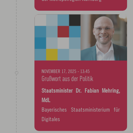
NOVEMBER 17, 2025 - 13:45
Grußwort aus der Politik
Staatsminister Dr. Fabian Mehring,
MdL
Bayerisches Staatsministerium für
Digitales