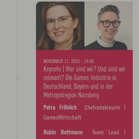
NOVEMBER 17, 2025 - 14:00
Keynote | Wer sind wir? Und sind wir
relevant? Die Games-Industrie in
Deutschland, Bayern und in der
Metropolregion Nürnberg
Petra Fröhlich
Chefredakteurin |
GamesWirtschaft
Robin Rottmann
Team Lead |