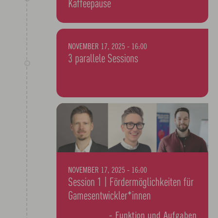
Kaffeepause
NOVEMBER 17, 2025 - 16:00
3 parallele Sessions
zur Auswahl
NOVEMBER 17, 2025 - 16:00
Session 1 | Fördermöglichkeiten für
Gamesentwickler*innen
FFF Bayern
- Funktion und Aufgaben