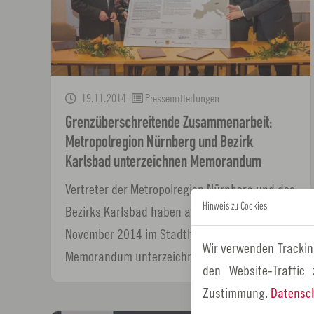
19.11.2014
Pressemitteilungen
Grenzüberschreitende Zusammenarbeit:
Metropolregion Nürnberg und Bezirk
Karlsbad unterzeichnen Memorandum
Vertreter der Metropolregion Nürnberg und des
Hinweis zu Cookies
Bezirks Karlsbad haben am Mittwoch, 19.
November 2014 im Stadthaus Hersbruck ein
Wir verwenden Trackin
Memorandum unterzeichnet,…
den Website-Traffic
Zustimmung.
Datensc