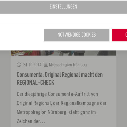
EINSTELLUNGEN
NOTWENDIGE COOKIES
24.10.2014
Metropolregion Nürnberg
Consumenta: Original Regional macht den
REGIONAL-CHECK
Der diesjährige Consumenta-Auftritt von
Original Regional, der Regionalkampagne der
Metropolregion Nürnberg, steht ganz im
Zeichen der…