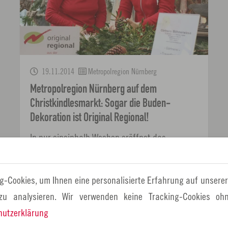
19.11.2014
Metropolregion Nürnberg
Metropolregion Nürnberg auf dem
Christkindlesmarkt: Sogar die Buden-
Dekoration ist Original Regional!
In nur eineinhalb Wochen eröffnet das
Nürnberger Christkind den berühmtesten
Weihnachtsmarkt der Welt. Bei Original
g-Cookies, um Ihnen eine personalisierte Erfahrung auf unserer
Regional, der Regionalkampagne der…
 zu analysieren. Wir verwenden keine Tracking-Cookies ohn
hutzerklärung