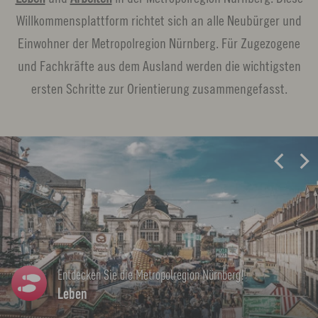
Willkommensplattform richtet sich an alle Neubürger und
Einwohner der Metropolregion Nürnberg. Für Zugezogene
und Fachkräfte aus dem Ausland werden die wichtigsten
ersten Schritte zur Orientierung zusammengefasst.
L
i
n
k
ö
f
Arbeiten in der Metropolregion Nürnberg
f
Arbeiten
n