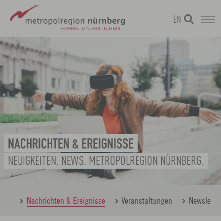
EN
Zum
metropolregion
Hauptinhalt
springen
NACHRICHTEN & EREIGNISSE
NEUIGKEITEN. NEWS. METROPOLREGION NÜRNBERG.
berg
Nachrichten & Ereignisse
Veranstaltungen
Newslette