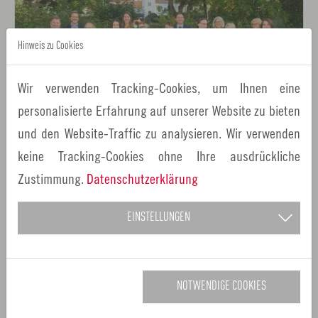
Hinweis zu Cookies
Wir verwenden Tracking-Cookies, um Ihnen eine
personalisierte Erfahrung auf unserer Website zu bieten
und den Website-Traffic zu analysieren. Wir verwenden
27.09.2021
Pressemitteilungen
keine Tracking-Cookies ohne Ihre ausdrückliche
Zustimmung.
Datenschutzerklärung
Stimmen für den Fairen Handel – fünf
Siegervideos im Wettbewerb „So fair ist die
EINSTELLUNGEN
Metropolregion Nürnberg“ prämiert
Seit 2017 ist die Metropolregion Nürnberg Fairtrade-Region
– aber wie genau setzen sich die Akteure in der Region für
den Fairen Handel ein? Das zeigen 13…
NOTWENDIGE COOKIES