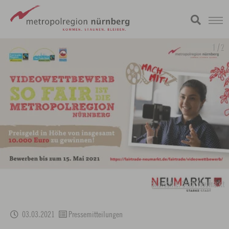
Zum
metropolregion
1 / 2
Hauptinhalt
springen
Bildrechte: Stadt Neumarkt
03.03.2021
Pressemitteilungen