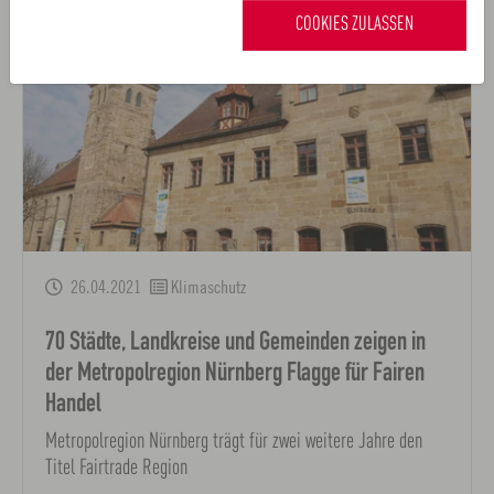
COOKIES ZULASSEN
26.04.2021
Klimaschutz
70 Städte, Landkreise und Gemeinden zeigen in
der Metropolregion Nürnberg Flagge für Fairen
Handel
Metropolregion Nürnberg trägt für zwei weitere Jahre den
Titel Fairtrade Region