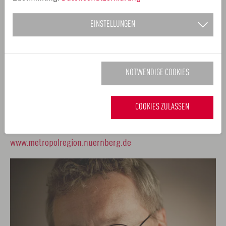
Europäische Metropolregion Nürnberg
EINSTELLUNGEN
Forum Kultur, Geschäftsführer
Dr. Dieter Rossmeissl, Referent für Bildung, Kultur und
Freizeit
NOTWENDIGE COOKIES
Gebbertstraße 1, 91052 Erlangen
Telefon 09131/86-10 2
COOKIES ZULASSEN
Fax: 09131/86-10 22
kultur
metropolregion.nuernberg.
de
www.metropolregion.nuernberg.de