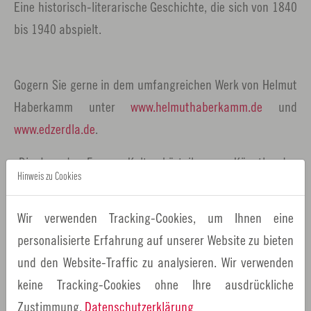
Eine historisch-literarische Geschichte, die sich von 1840
bis 1940 abspielt.
Gogern Sie gerne in dem umfangreichen Werk von Helmut
Haberkamm unter
www.helmuthaberkamm.de
und
www.edzerdla.de
.
Die Jury des Forums Kultur kürt ihn zum Künstler des
Hinweis zu Cookies
Monats August 2016. Er ist der produktive künstlerische
Netzwerker unserer Metropolregion und zeigt auf
Wir verwenden Tracking-Cookies, um Ihnen eine
künstlerisch hohem Niveau, was in und im Franken
personalisierte Erfahrung auf unserer Website zu bieten
entdeckt werden kann.
und den Website-Traffic zu analysieren. Wir verwenden
keine Tracking-Cookies ohne Ihre ausdrückliche
Zustimmung.
Datenschutzerklärung
Ansprechpartner: