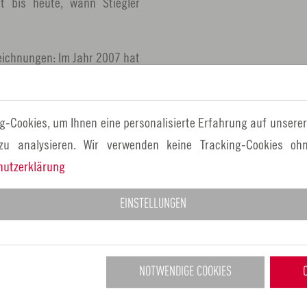
st bis heute, wann Stiegler
zeichnungen: Im Jahr 2007 hat
men. Im Jahr 2010 wurde ihm
en Landkreis Fürth verliehen.
g-Cookies, um Ihnen eine personalisierte Erfahrung auf unserer
stler des Monats Juli zu sein:
 zu analysieren. Wir verwenden keine Tracking-Cookies ohn
hutzerklärung
EINSTELLUNGEN
NOTWENDIGE COOKIES