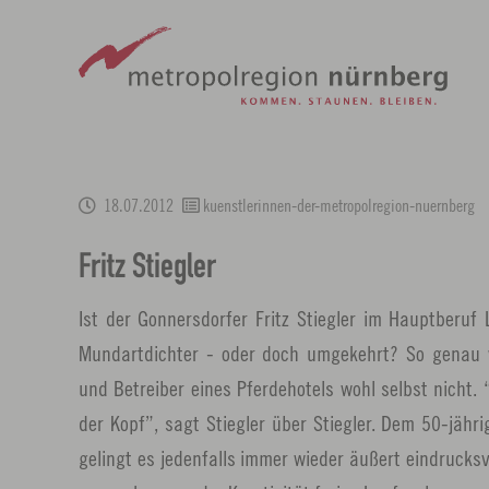
metropolregion
Zum
Hauptinhalt
18.07.2012
kuenstlerinnen-der-metropolregion-nuernberg
springen
Fritz Stiegler
Ist der Gonnersdorfer Fritz Stiegler im Hauptberu
Mundartdichter - oder doch umgekehrt? So genau 
und Betreiber eines Pferdehotels wohl selbst nicht
der Kopf”, sagt Stiegler über Stiegler. Dem 50-jähr
gelingt es jedenfalls immer wieder äußert eindrucksv