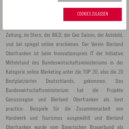
Über das Bierland Franken sind inzwischen über 2000
COOKIES ZULASSEN
Presseberichte, auch in bundesweit erscheinenden
Publikationen wie der FAZ, der Welt, der Süddeutschen
Zeitung, im Stern, der BILD, der Geo Saison, der Autobild,
und bei spiegel online erschienen. Der Verein Bierland
Oberfranken ist beim Innovationspreis IT der Initiative
Mittelstand des Bundeswirtschaftsministeriums in der
Kategorie online Marketing unter die TOP 20, also die 20
Bestplatzierten Deutschlands, gekommen. Das
Bundeswirtschaftsministerium hat die Projekte
Genussregion und Bierland Oberfranken als best
practice- Beispiele für die Zusammenarbeit von
Handwerk und Tourismus ausgewählt und Bierland
Oberfranken wurde vom Bayerischen Brauerbund als