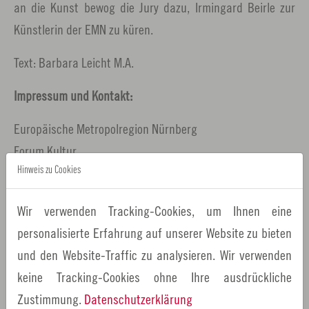
an die Kunst bewog die Jury dazu, Irmingard Beirle zur
Künstlerin der EMN zu küren.
Text: Barbara Leicht M.A.
Impressum und Kontakt:
Europäische Metropolregion Nürnberg
Forum Kultur
Geschäftsführerin
Hinweis zu Cookies
Anke Steinert-Neuwirth
Wir verwenden Tracking-Cookies, um Ihnen eine
Referent für Bildung, Kultur und Freizeit
personalisierte Erfahrung auf unserer Website zu bieten
Gebbertstraße 1, 91052 Erlangen
und den Website-Traffic zu analysieren. Wir verwenden
https://www.metropolregionnuernberg.de/
keine Tracking-Cookies ohne Ihre ausdrückliche
Zustimmung.
Datenschutzerklärung