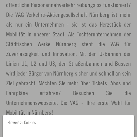
öffentliche Personennahverkehr reibungslos funktioniert?
Die VAG Verkehrs-Aktiengesellschaft Nürnberg ist mehr
als nur ein Unternehmen - sie ist das Herzstück der
Mobilität in unserer Stadt. Als Tochterunternehmen der
Städtischen Werke Nürnberg steht die VAG für
Zuverlässigkeit und Innovation. Mit den U-Bahnen der
Linien U1, U2 und U3, den Straßenbahnen und Bussen
wird jeder Bürger von Nürnberg sicher und schnell an sein
Ziel gebracht. Möchten Sie mehr über Tickets, Abos und
Fahrpläne erfahren? Besuchen Sie die
Unternehmenswebseite. Die VAG - Ihre erste Wahl für
Mobilität in Nürnberg!
Hinweis zu Cookies
VAG NÜRNBERG