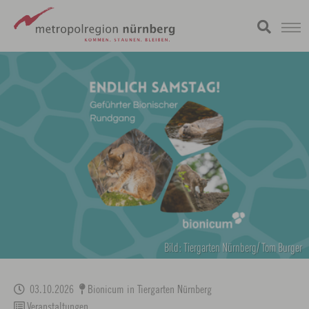
Zum
metropolregion
Hauptinhalt
springen
Bild: Tiergarten Nürnberg/ Tom Burger
03.10.2026
Bionicum in Tiergarten Nürnberg
Veranstaltungen