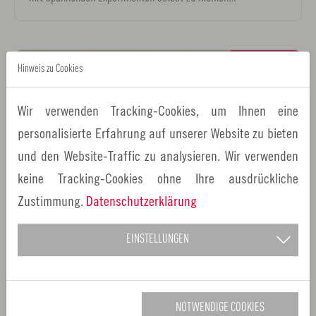
12.
Hinweis zu Cookies
August
2026
Wir verwenden Tracking-Cookies, um Ihnen eine
personalisierte Erfahrung auf unserer Website zu bieten
und den Website-Traffic zu analysieren. Wir verwenden
keine Tracking-Cookies ohne Ihre ausdrückliche
Zustimmung.
Datenschutzerklärung
12.08.2026
Bionicum in Tiergarten Nürnberg
Veranstaltungen
EINSTELLUNGEN
Flaschengeister – Mikroorganismen in Aktion
Kinder zwischen 8 und 12 Jahren bauen in den Sommerferien
ihr eigenes Flaschen-Ökosystem und entdecken spielerisch
NOTWENDIGE COOKIES