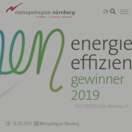
EN
Zum
metropolregion
Hauptinhalt
springen
Foto: ENERGIEregion Nürnberg e.V.
26.03.2019
Metropolregion Nürnberg