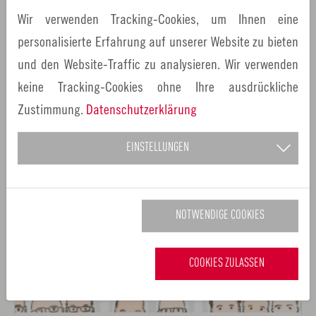
Wir verwenden Tracking-Cookies, um Ihnen eine
oder unter
http://www.energie-effizienz-
personalisierte Erfahrung auf unserer Website zu bieten
gewinner.de/gewinner/
und den Website-Traffic zu analysieren. Wir verwenden
keine Tracking-Cookies ohne Ihre ausdrückliche
ZURÜCK
Zustimmung.
Datenschutzerklärung
EINSTELLUNGEN
Verwandte Nachrichten
NOTWENDIGE COOKIES
COOKIES ZULASSEN