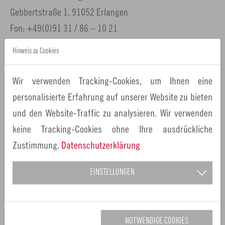
Gebbertstraße 1, 91052 Erlangen
Fon: +49(0)91 31 / 86 – 10 21
Fax: +49(0)91 31 / 86 – 10 22
Hinweis zu Cookies
dieter.rossmeissl
stadt.erlangen.
de
kultur
metropolregion.nuernberg.
de
Wir verwenden Tracking-Cookies, um Ihnen eine
www.metropolregion.nuernberg.de
personalisierte Erfahrung auf unserer Website zu bieten
und den Website-Traffic zu analysieren. Wir verwenden
keine Tracking-Cookies ohne Ihre ausdrückliche
Zustimmung.
Datenschutzerklärung
EINSTELLUNGEN
NOTWENDIGE COOKIES