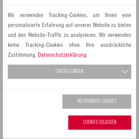
besonders am Herzen.
Wir verwenden Tracking-Cookies, um Ihnen eine
Bereits 1997 erhielt Monika Teepe den Kulturförderpreis
personalisierte Erfahrung auf unserer Website zu bieten
der Stadt Nürnberg, 2004 den Wolfram von Eschenbach-
und den Website-Traffic zu analysieren. Wir verwenden
Förderpreis für besondere kulturelle Leistungen. Mit dem
keine Tracking-Cookies ohne Ihre ausdrückliche
Titel „Künstlerin des Monats“ ehrt nun auch die
Zustimmung.
Datenschutzerklärung
Europäische Metropolregion Nürnberg eine
herausragende Musikerin und Kulturschaffende der
EINSTELLUNGEN
Region.
Weitere Informationen zur Künstlerin unter
www.monika-
NOTWENDIGE COOKIES
teepe.de
.
Weitere Informationen zum Projekt „Künstler des Monats“
COOKIES ZULASSEN
der Metropolregion Nürnberg gibt es auf unserer
Homepage
.