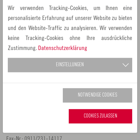
Wir verwenden Tracking-Cookies, um Ihnen eine
Als Teil eines bundesweiten Netzwerkes berät die
personalisierte Erfahrung auf unserer Website zu bieten
Transferagentur Bayern Kommunen beim Auf- und
und den Website-Traffic zu analysieren. Wir verwenden
Ausbau ihres Bildungsmanagements vor Ort.
keine Tracking-Cookies ohne Ihre ausdrückliche
Zustimmung.
Datenschutzerklärung
Ansprechpartner:
EINSTELLUNGEN
Transferagentur Bayern – Regionalbüro Nord
Florian Neumann
Leitung Regionalbüro Nord
NOTWENDIGE COOKIES
Europäische Metropolregion Nürnberg
Theresienstraße 9
COOKIES ZULASSEN
90403 Nürnberg
Tel.-Nr.: 0911/231-10516
Fax-Nr.: 0911/231-14117