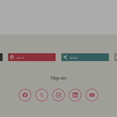
pin it
teilen
Folge uns