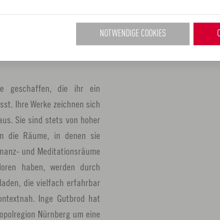
ion diesen Werken innewohnt.
schaffen wie reliefartige
auch Kleinskulpturen und
NOTWENDIGE COOKIES
e geschaffen, die ihr ein
sst. Ihre Werke zeichnen sich
aus. Sie sind stets von hoher
ln die Räume, in denen sie
sonanz- und Meditationsräume
loren haben, werden durch
aden, die vielfach erfahrbar
kontextnah. Inge Gutbrod hat
ropolregion Nürnberg um eine