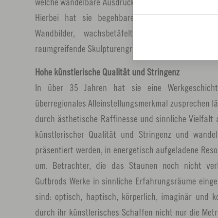
welche wandelbare Ausdrucksfähigkeit und Faszinat
Hierbei hat sie begehbare Raumkörper ebenso ge
Wandbilder, wachsbetäfelte Lichtkästen, als 
raumgreifende Skulpturengruppen.
Hohe künstlerische Qualität und Stringenz
In über 35 Jahren hat sie eine Werkgeschicht
überregionales Alleinstellungsmerkmal zusprechen lä
durch ästhetische Raffinesse und sinnliche Vielfalt 
künstlerischer Qualität und Stringenz und wande
präsentiert werden, in energetisch aufgeladene Re
um. Betrachter, die das Staunen noch nicht ver
Gutbrods Werke in sinnliche Erfahrungsräume eingel
sind: optisch, haptisch, körperlich, imaginär und 
durch ihr künstlerisches Schaffen nicht nur die Met