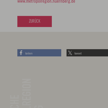
www.metropolregion.nuernberg.de
ZURÜCK
teilen
tweet