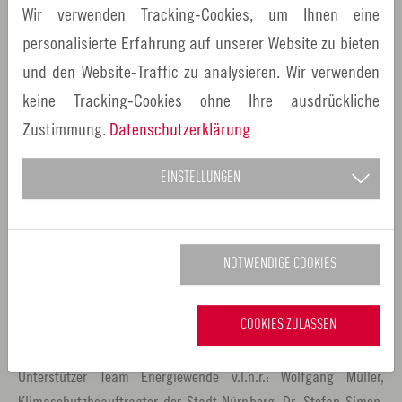
Wir verwenden Tracking-Cookies, um Ihnen eine
Forum Klimaschutz und nachhaltige Entwicklung der
personalisierte Erfahrung auf unserer Website zu bieten
Metropolregion Nürnberg im Ansbacher Schlosshof Foto: Thomas
Müller / Regierung von Mittelfranken
und den Website-Traffic zu analysieren. Wir verwenden
keine Tracking-Cookies ohne Ihre ausdrückliche
Zustimmung.
Datenschutzerklärung
EINSTELLUNGEN
NOTWENDIGE COOKIES
COOKIES ZULASSEN
Unterstützer Team Energiewende v.l.n.r.: Wolfgang Müller,
Klimaschutzbeauftragter der Stadt Nürnberg; Dr. Stefan Simon,