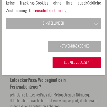
keine Tracking-Cookies ohne Ihre ausdrückliche
Zustimmung.
Datenschutzerklärung
EINSTELLUNGEN
NOTWENDIGE COOKIES
COOKIES ZULASSEN
07.07.2020
Pressemitteilungen
EntdeckerPass: Wo beginnt dein
Ferienabenteuer?
Zehn Jahre EntdeckerPass der Metropolregion Nürnberg.
Urlaub daheim war früher fast ein wenig verpönt, doch gerade
in der aktuellen Situation schätzen…