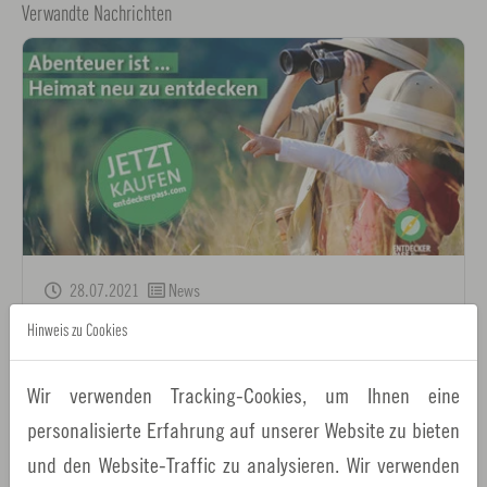
Verwandte Nachrichten
28.07.2021
News
Hinweis zu Cookies
Ferien- und Freizeittipps in der Metropolregion
Nürnberg
Wir verwenden Tracking-Cookies, um Ihnen eine
Den Sommer zu Hause verbringen, klingt langweilig? Auf
personalisierte Erfahrung auf unserer Website zu bieten
keinen Fall! In Franken gibt es viel zu entdecken! Mit dem
und den Website-Traffic zu analysieren. Wir verwenden
EntdeckerPass 2021 erkunden Sie rund 130…