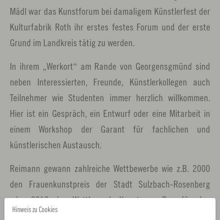
Mädl war das Kunstforum bei damaligem Künstlerfest der
Kulturfabrik Roth ihr erstes festes Forum und der erste
Grund im Landkreis tätig zu werden.
In ihrem „Werkort“ am Rande von Georgensgmünd sind
neben Interessierten, Freunde, Künstlerkollegen auch
Teilnehmer wie Studenten immer herzlich willkommen.
Hier ist ein Gespräch, ein Entwurf oder eine Mitarbeit in
einem Workshop der Garant für fachlichen und
künstlerischen Austausch.
Reimann gewann zahlreiche Wettbewerbe wie z.B. 2000
den Frauenkunstpreis der Stadt Sulzbach-Rosenberg
oder 2012 den Wettbewerb Kunst am Bau für das
Hinweis zu Cookies
Gymnasium Wendelstein und verschiedene Wettbewerbe