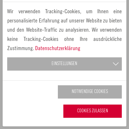
in Abenberg, Georgensgmünd, Weißenburg und Amberg.
Wir verwenden Tracking-Cookies, um Ihnen eine
Die freischaffende Steinbildhauerin ist in der Edith
personalisierte Erfahrung auf unserer Website zu bieten
Maryon Kunstschule (EMK) für Bildhauerei (Freiburg) im
und den Website-Traffic zu analysieren. Wir verwenden
berufsbegleitenden Studiengang „Feuer-Wasser-Luft-
keine Tracking-Cookies ohne Ihre ausdrückliche
Erde“ als Dozentin tätig, beim Steinhauen im Steinbruch
Zustimmung.
Datenschutzerklärung
Flossenbürg in der Oberpfalz gibt sie in zweiwöchigen
Kursen ihre Erfahrungen und ihr Wissen an Studierende
EINSTELLUNGEN
weiter.
Kontakt und weitere Informationen unter der im Aufbau
NOTWENDIGE COOKIES
befindlichen Homepage
www.steinhauerin.de
COOKIES ZULASSEN